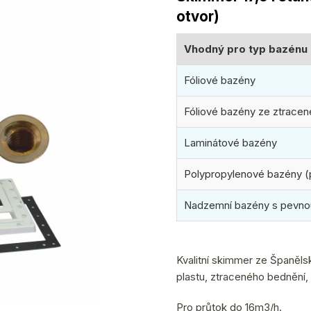
produktu
otvor)
je
0,0
Vhodný pro typ bazénu
z
5
Fóliové bazény
hvězdiček.
Fóliové bazény ze ztrace
Laminátové bazény
Polypropylenové bazény (
Nadzemní bazény s pevno
Kvalitní skimmer ze Španěl
plastu, ztraceného bednění, f
Pro průtok do 16m3/h.