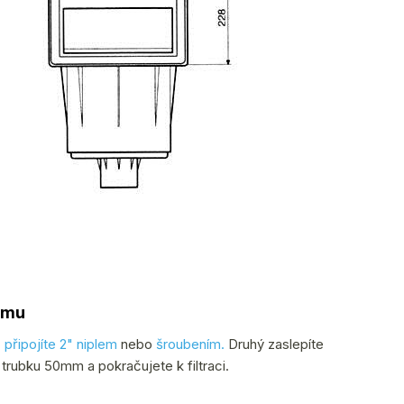
tému
a
připojíte 2" niplem
nebo
šroubením.
Druhý zaslepíte
 trubku 50mm a pokračujete k filtraci.