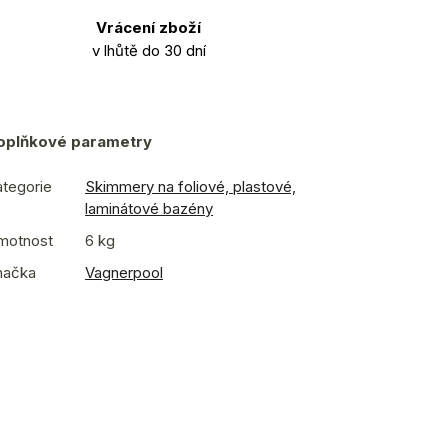
Vrácení zboží
v lhůtě do 30 dní
oplňkové parametry
tegorie
Skimmery na foliové, plastové,
laminátové bazény
motnost
6 kg
načka
Vagnerpool