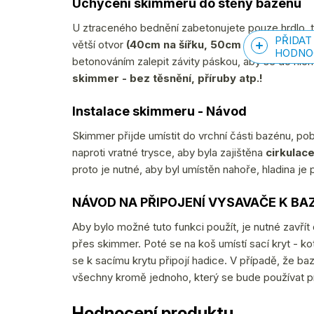
Uchycení skimmeru do stěny bazénu
U ztraceného bednění zabetonujete pouze hrdlo, 
PŘIDAT
větší otvor
(40cm na šířku, 50cm na výšku)
a s
HODNO
betonováním zalepit závity páskou, aby se do nic
skimmer - bez těsnění, příruby atp.!
Instalace skimmeru - Návod
Skimmer přijde umístit do vrchní části bazénu, pob
naproti vratné trysce, aby byla zajištěna
cirkulac
proto je nutné, aby byl umístěn nahoře, hladina je 
NÁVOD NA PŘIPOJENÍ VYSAVAČE K BA
Aby bylo možné tuto funkci použít, je nutné zavří
přes skimmer. Poté se na koš umístí sací kryt - ko
se k sacímu krytu připojí hadice. V případě, že b
všechny kromě jednoho, který se bude používat pr
Hodnocení produktu