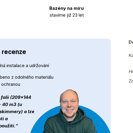
Bazény na míru
stavíme již 23 let
D
- recenze
Ka
ná instalace a udržování
H
beno z odolného materiálu
Z
 ochranou
 folii (209x144
 - 40 m3 (u
 skimmery) a lze
ti a
použití.“