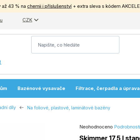
y až 43 % na
chemii i příslušenství
+ extra sleva s kódem AKCEL
CZK
pu
nům
Bazénové vysavače
Filtrace, čerpadla a úprav
dní díly
Na foliové, plastové, laminátové bazény
Průměrné
Neohodnoceno
Podrobnost
hodnocení
Skimmer 17,5 l stan