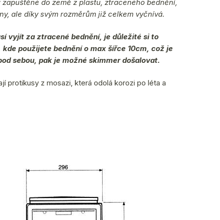
y
zapuštěné do země z plastu, ztraceného bednění,
ény, ale díky svým rozměrům již celkem vyčnívá.
í vyjít za ztracené bednění, je důležité si to
, kde použijete bednění o max šířce 10cm, což je
pod sebou, pak je možné skimmer došalovat.
í protikusy z mosazi, která odolá korozi po léta a