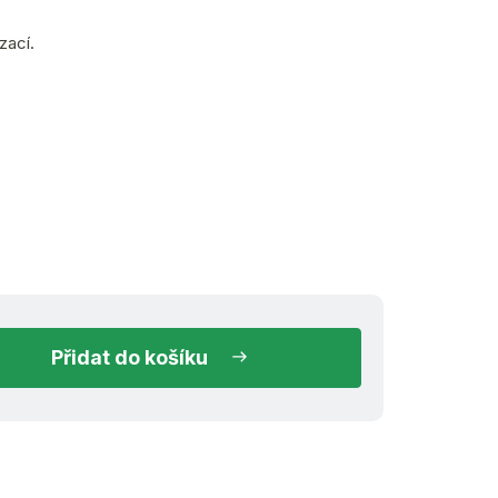
zací.
ed k odeslání
do košíku