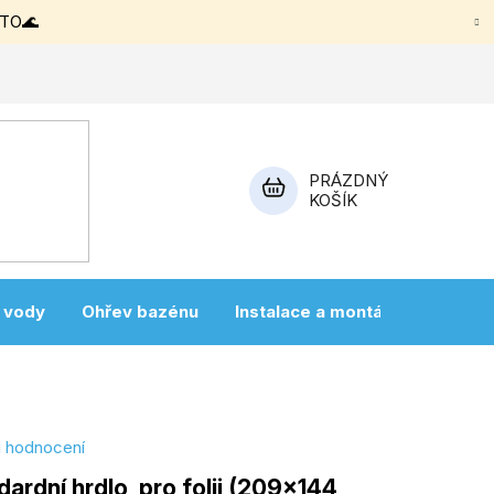
ETO🌊
PRÁZDNÝ
KOŠÍK
NÁKUPNÍ
KOŠÍK
a vody
Ohřev bazénu
Instalace a montáž
Vířivky
i hodnocení
dardní hrdlo, pro folii (209x144