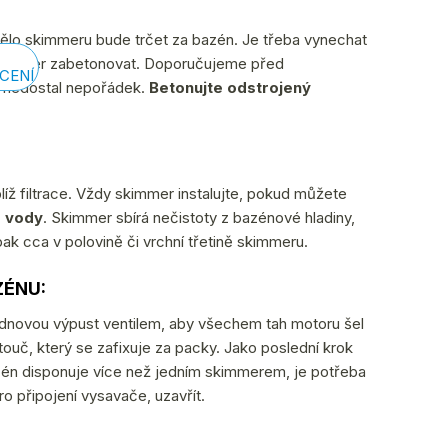
tělo skimmeru bude trčet za bazén. Je třeba vynechat
kimmer zabetonovat. Doporučujeme před
CENÍ
h nedostal nepořádek.
Betonujte odstrojený
líž filtrace. Vždy skimmer instalujte, pokud můžete
e vody
. Skimmer sbírá nečistoty z bazénové hladiny,
pak cca v polovině či vrchní třetině skimmeru.
ZÉNU:
t dnovou výpust ventilem, aby všechem tah motoru šel
touč, který se zafixuje za packy. Jako poslední krok
azén disponuje více než jedním skimmerem, je potřeba
o připojení vysavače, uzavřít.