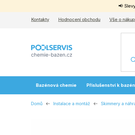
Přejít
📢 Slev
na
obsah
Kontakty
Hodnocení obchodu
Vše o náku
Bazénová chemie
Příslušenství k bazé
Domů
Instalace a montáž
Skimmery a náhra