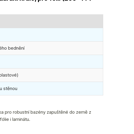
ného bednění
plastové)
u stěnou
ska pro robustní bazény zapuštěné do země z
ólie i laminátu.