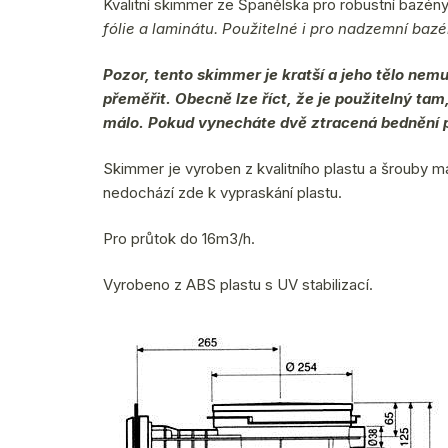
Kvalitní skimmer ze Španělska pro robustní bazén
fólie a laminátu. Použitelné i pro nadzemní baz
Pozor, tento skimmer je kratší a jeho tělo nemus
přeměřit. Obecně lze říct, že je použitelný tam
málo. Pokud vynecháte dvě ztracená bednění 
Skimmer je vyroben z kvalitního plastu a šrouby maj
nedochází zde k vypraskání plastu.
Pro průtok do 16m3/h.
Vyrobeno z ABS plastu s UV stabilizací.