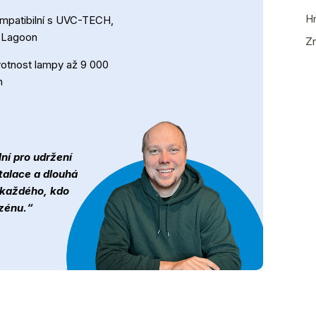
H
mpatibilní s UVC-TECH,
 Lagoon
Z
votnost lampy až 9 000
n
ní pro udržení
talace a dlouhá
o každého, kdo
azénu.“