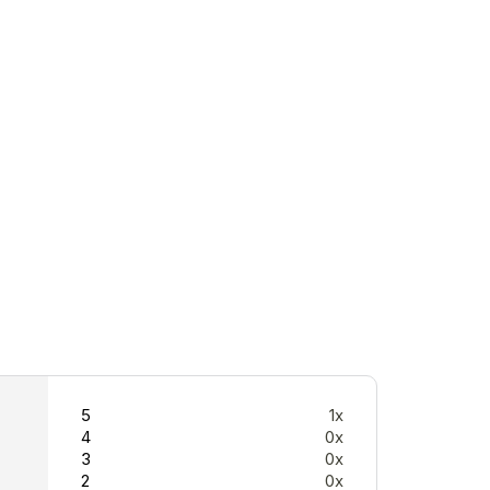
5
1x
4
0x
3
0x
2
0x