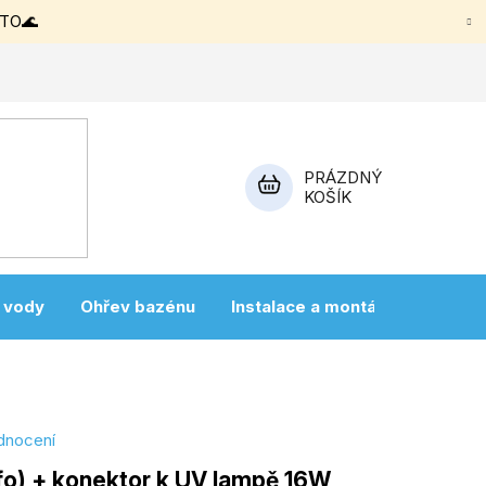
ETO🌊
PRÁZDNÝ
KOŠÍK
NÁKUPNÍ
KOŠÍK
a vody
Ohřev bazénu
Instalace a montáž
Vířivky
dnocení
fo) + konektor k UV lampě 16W