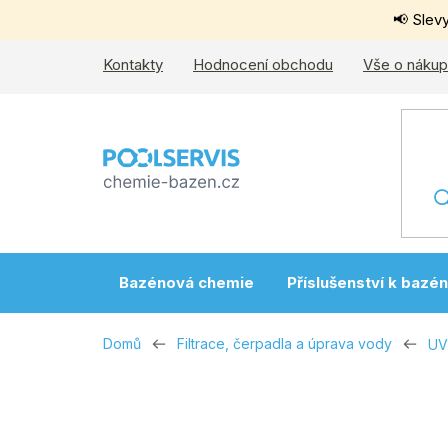
Přejít
📢 Slev
na
obsah
Kontakty
Hodnocení obchodu
Vše o náku
Bazénová chemie
Příslušenství k bazé
Domů
Filtrace, čerpadla a úprava vody
UV