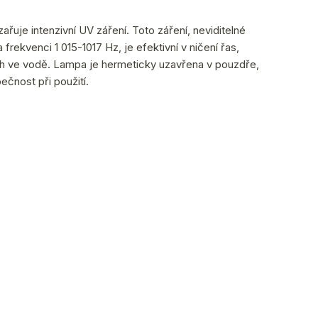
zařuje intenzivní UV záření. Toto záření, neviditelné
rekvenci 1 015-1017 Hz, je efektivní v ničení řas,
ných ve vodě. Lampa je hermeticky uzavřena v pouzdře,
ečnost při použití.