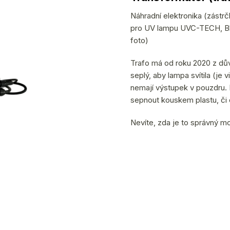
produktu
je
Náhradní elektronika (zástr
5,0
pro UV lampu UVC-TECH, Bl
z
foto)
5
Trafo má od roku 2020 z dů
hvězdiček.
seplý, aby lampa svítila (je v
nemají výstupek v pouzdru.
sepnout kouskem plastu, či 
Nevíte, zda je to správný m
(5 ks)
i
10.8.2026