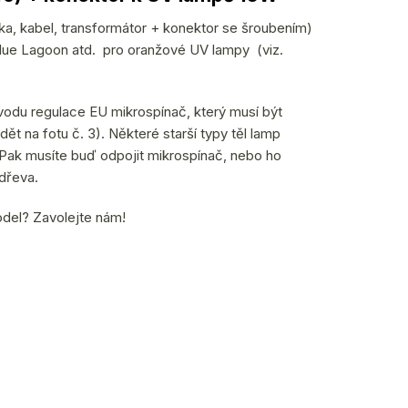
čka, kabel, transformátor + konektor se šroubením)
ue Lagoon atd. pro oranžové UV lampy (viz.
vodu regulace EU mikrospínač, který musí být
idět na fotu č. 3). Některé starší typy těl lamp
 Pak musíte buď odpojit mikrospínač, nebo ho
dřeva.
odel? Zavolejte nám!
hned k odeslání