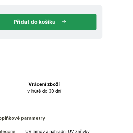
do košíku
Vrácení zboží
v lhůtě do 30 dní
oplňkové parametry
tegorie
UV lampy a náhradní UV zářivky