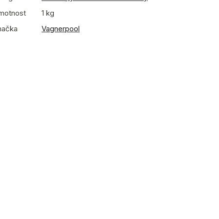
motnost
1 kg
načka
Vagnerpool