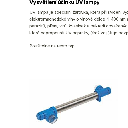
Vysvětlení účinku UV lampy
UV lampa je speciální žárovka, která při svícení vy
elektromagnetické vlny o vlnové délce 4-400 nm a f
parazitů, plísní, virů, kvasinek a bakterií obsaže
které nepropouští UV paprsky, čímž zajišťuje bezp
Použitelné na tento typ: