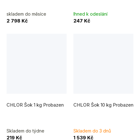
skladem do měsíce
Ihned k odeslání
2 798 Kč
247 Kč
Průměrné
Průměrné
hodnocení
hodnocení
CHLOR Šok 1 kg Probazen
CHLOR Šok 10 kg Probazen
produktu
produktu
je
je
5,0
5,0
z
z
5
5
hvězdiček.
hvězdiček.
Skladem do týdne
Skladem do 3 dnů
219 Kč
1 539 Kč