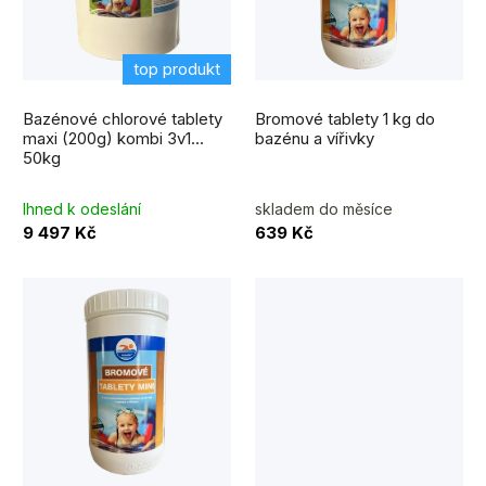
p
s
r
p
top produkt
o
r
d
Bazénové chlorové tablety
Bromové tablety 1 kg do
o
maxi (200g) kombi 3v1
bazénu a vířivky
u
50kg
d
k
u
Ihned k odeslání
skladem do měsíce
t
9 497 Kč
639 Kč
k
ů
t
ů