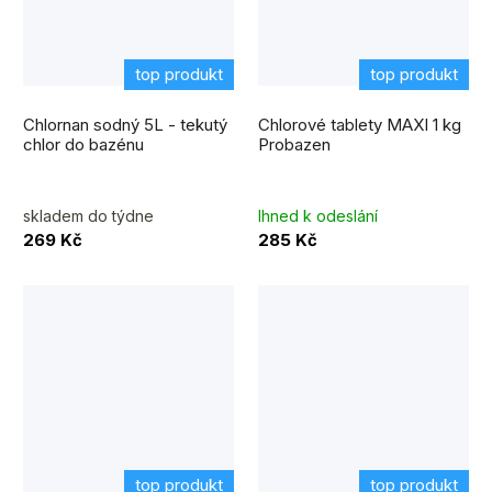
top produkt
top produkt
Průměrné
hodnocení
Chlornan sodný 5L - tekutý
Chlorové tablety MAXI 1 kg
produktu
je
chlor do bazénu
Probazen
5,0
z
5
hvězdiček.
skladem do týdne
Ihned k odeslání
269 Kč
285 Kč
top produkt
top produkt