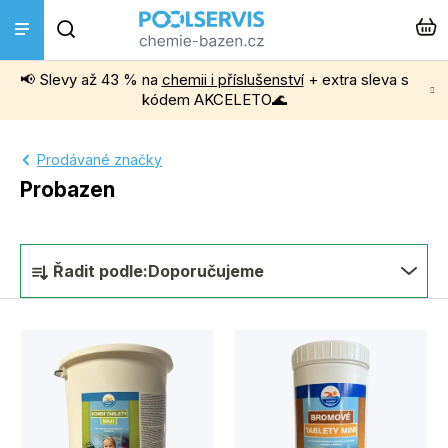
Přejít
Hledat
na
obsah
📢 Slevy až 43 % na
chemii i příslušenství
+ extra sleva s
Bazénová chemie
kódem AKCELETO🌊
Příslušenství k bazénům
Prodávané značky
Probazen
Bazénové vysavače
Ř
Filtrace, čerpadla a úprava vody
Řadit podle:
Doporučujeme
a
z
Ohřev bazénu
V
e
ý
Instalace a montáž
n
p
í
Vířivky a Sauny
i