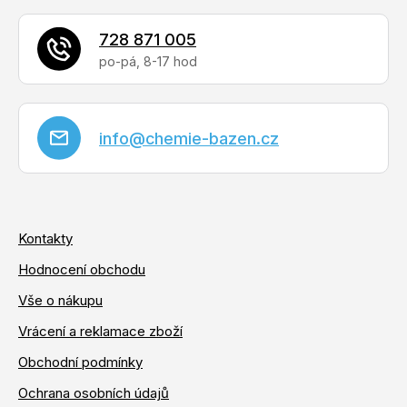
i
728 871 005
s
u
info
@
chemie-bazen.cz
Kontakty
Hodnocení obchodu
Vše o nákupu
Vrácení a reklamace zboží
Obchodní podmínky
Ochrana osobních údajů