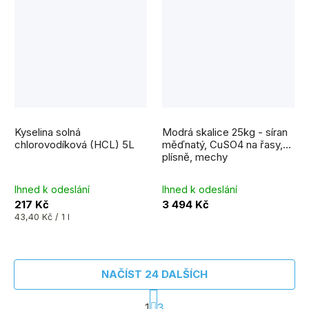
Průměrné
Průměrné
hodnocení
hodnocení
Kyselina solná
Modrá skalice 25kg - síran
produktu
produktu
je
je
chlorovodíková (HCL) 5L
měďnatý, CuSO4 na řasy,
5,0
5,0
plísně, mechy
z
z
5
5
hvězdiček.
hvězdiček.
Ihned k odeslání
Ihned k odeslání
217 Kč
3 494 Kč
Měrná
43,40 Kč / 1 l
cena:
NAČÍST 24 DALŠÍCH
S
1
3