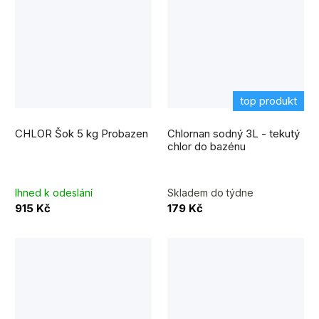
top produkt
Průměrné
hodnocení
CHLOR Šok 5 kg Probazen
Chlornan sodný 3L - tekutý
produktu
je
chlor do bazénu
5,0
z
5
hvězdiček.
Ihned k odeslání
Skladem do týdne
915 Kč
179 Kč