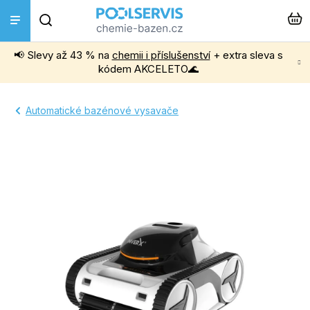
Přejít
Hledat
na
obsah
📢 Slevy až 43 % na
chemii i příslušenství
+ extra sleva s
Bazénová chemie
kódem AKCELETO🌊
Příslušenství k bazénům
Automatické bazénové vysavače
Bazénové vysavače
Filtrace, čerpadla a úprava vody
Ohřev bazénu
Instalace a montáž
Vířivky a Sauny