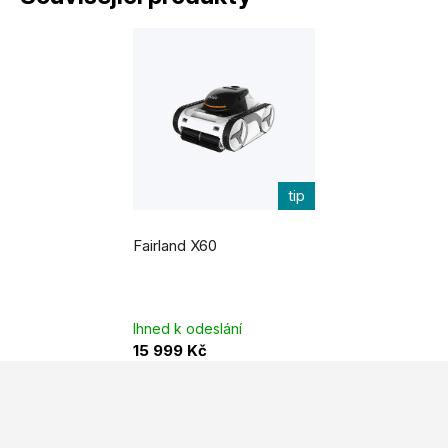
tip
Fairland X60
Ihned k odeslání
15 999 Kč
Z
á