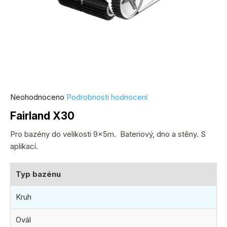
Průměrné
Neohodnoceno
Podrobnosti hodnocení
hodnocení
Fairland X30
produktu
je
Pro bazény do velikosti 9x5m. Bateriový, dno a stěny. S
0,0
aplikací.
z
5
Typ bazénu
hvězdiček.
Kruh
Ovál