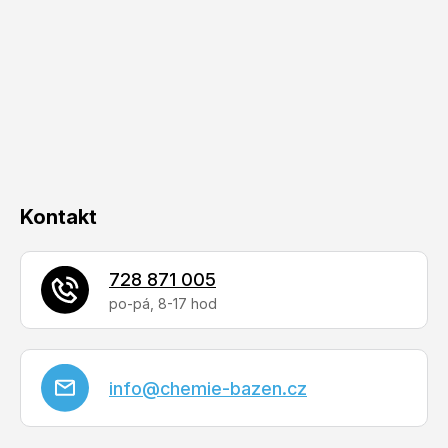
p
a
t
í
Kontakt
728 871 005
info
@
chemie-bazen.cz