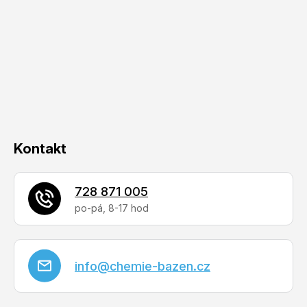
p
a
t
í
Kontakt
728 871 005
info
@
chemie-bazen.cz