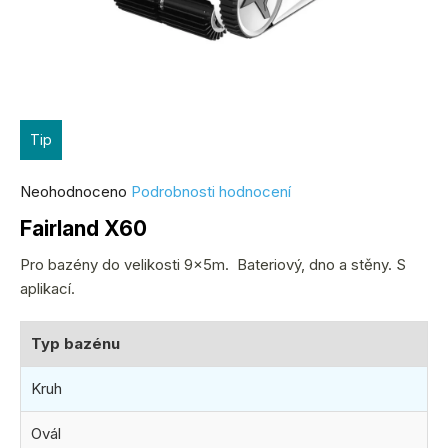
Tip
Průměrné
Neohodnoceno
Podrobnosti hodnocení
hodnocení
Fairland X60
produktu
je
Pro bazény do velikosti 9x5m. Bateriový, dno a stěny. S
0,0
aplikací.
z
5
Typ bazénu
hvězdiček.
Kruh
Ovál