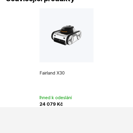
Fairland X30
Ihned k odeslání
24 079 Kč
Z
á