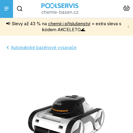
Přejít
Hledat
na
obsah
📢 Slevy až 43 % na
chemii i příslušenství
+ extra sleva s
Bazénová chemie
kódem AKCELETO🌊
Příslušenství k bazénům
Automatické bazénové vysavače
Bazénové vysavače
Filtrace, čerpadla a úprava vody
Ohřev bazénu
Instalace a montáž
Vířivky a Sauny