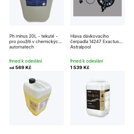
Ph mínus 20L - tekuté -
Hlava dávkovacího
pro použítí v chemických
čerpadla 14247 Exactus
automatech
Astralpool
Ihned k odeslání
Ihned k odeslání
569 Kč
1 539 Kč
od
Průměrné
hodnocení