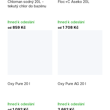
Chlornan sodný 20L -
Floc+C Aseko 20L
produktu
je
tekutý chlor do bazénu
5,0
z
5
hvězdiček.
Ihned k odeslání
Ihned k odeslání
859 Kč
1 708 Kč
od
od
Průměrné
hodnocení
Oxy Pure 20 l
Oxy Pure AG 20 l
produktu
je
5,0
z
5
hvězdiček.
Ihned k odeslání
Ihned k odeslání
1 092 Kč
2 662 Kč
od