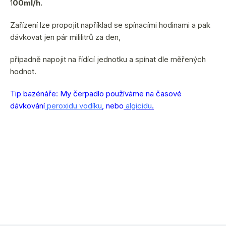
1
00ml/h.
Zařízení lze propojit například se spínacími hodinami a pak
dávkovat jen pár mililitrů za den,
případně napojit na řídící jednotku a spínat dle měřených
hodnot.
Tip bazénáře: My čerpadlo používáme na časové
dávkování
peroxidu vodíku
, nebo
algicidu
.
(2 ks)
ihned k odeslání
11.8.2026