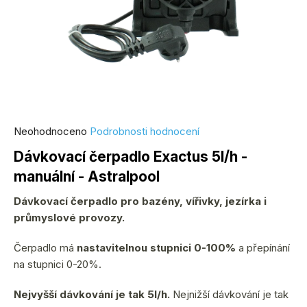
Průměrné
Neohodnoceno
Podrobnosti hodnocení
hodnocení
Dávkovací čerpadlo Exactus 5l/h -
produktu
manuální - Astralpool
je
0,0
Dávkovací čerpadlo pro bazény, vířivky, jezírka i
z
průmyslové provozy.
5
hvězdiček.
Čerpadlo má
nastavitelnou stupnici 0-100%
a přepínání
na stupnici 0-20%.
Nejvyšší dávkování je tak 5l/h.
Nejnižší dávkování je tak