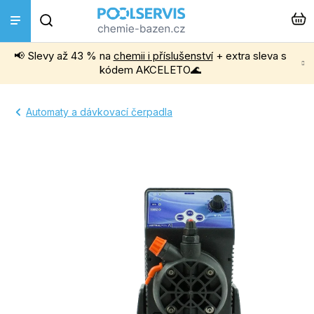
Přejít
Hledat
na
obsah
📢 Slevy až 43 % na
chemii i příslušenství
+ extra sleva s
Bazénová chemie
kódem AKCELETO🌊
Příslušenství k bazénům
Automaty a dávkovací čerpadla
Bazénové vysavače
Filtrace, čerpadla a úprava vody
Ohřev bazénu
Instalace a montáž
Vířivky a Sauny